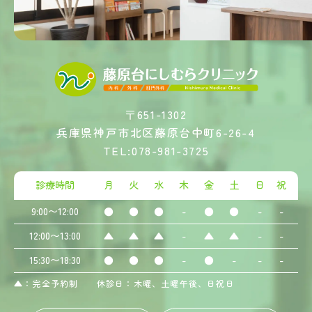
〒651-1302
兵庫県神戸市北区藤原台中町6-26-4
TEL:078-981-3725
診療時間
月
火
水
木
金
土
日
祝
9:00〜12:00
●
●
●
-
●
●
-
-
12:00〜13:00
▲
▲
▲
-
▲
▲
-
-
15:30〜18:30
●
●
●
-
●
-
-
-
▲：完全予約制 休診日：木曜、土曜午後、日祝日