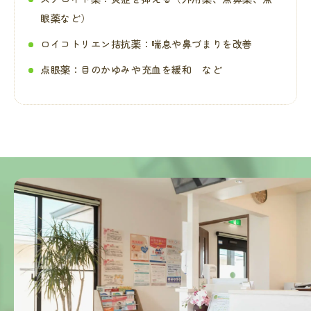
眼薬など）
ロイコトリエン拮抗薬：喘息や鼻づまりを改善
点眼薬：目のかゆみや充血を緩和 など