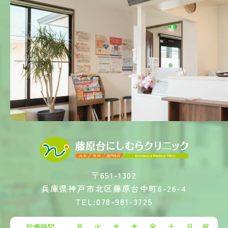
〒651-1302
兵庫県神戸市北区藤原台中町6-26-4
TEL:078-981-3725
診療時間
月
火
水
木
金
土
日
祝