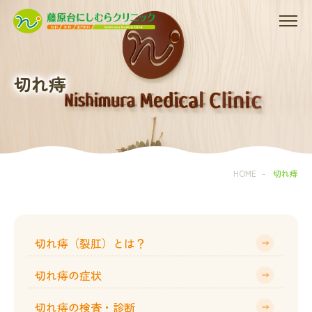
切れ痔
HOME
-
切れ痔
切れ痔（裂肛）とは？
切れ痔の症状
切れ痔の検査・診断