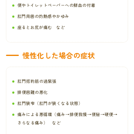
便やトイレットペーパーへの鮮血の付着
肛門周囲の灼熱感やかゆみ
座るとお尻が痛む など
慢性化した場合の症状
肛門括約筋の過緊張
排便困難の悪化
肛門狭窄（肛門が狭くなる状態）
痛みによる悪循環（痛み→排便我慢→便秘→硬便→
さらなる痛み） など